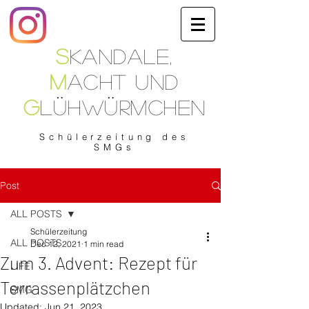
S
kandale
,
M
acht
und
G
lühwürmchen
Schülerzeitung
des
SMGs
Post
ALL POSTS
Schülerzeitung
ALL POSTS
Dec 12, 2021
1 min read
Zum 3. Advent: Rezept für
LIFE
Terrassenplätzchen
SMG
Updated:
Jun 21, 2023