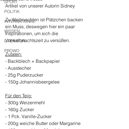
SPORT
Artikel von unserer Autorin Sidney
POLITIK
Zu Weihnachten ist Plätzchen backen 
INTERNATIONAL
ein Muss, deswegen hier ein paar 
WISSEN
Inspirationen, um sich die 
Vorweihnachtszeit zu versüßen.
LITERATUR
PROWO
Zutaten:
- Backblech + Backpapier
- Ausstecher 
- 25g Puderzucker 
- 150g Johannisbeergelee 
Für den Teig:
- 300g Weizenmehl
- 160g Zucker
- 1 Pck. Vanille-Zucker
- 200g weiche Butter oder Margarine