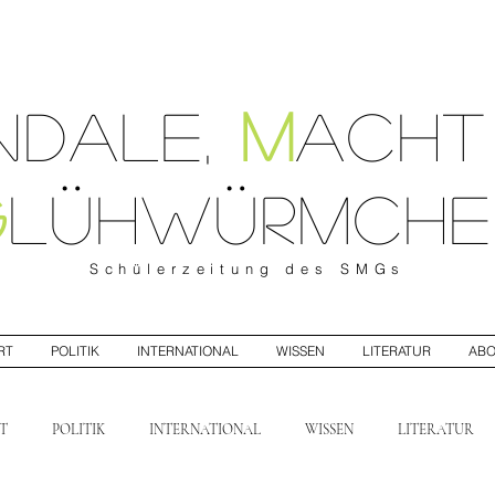
ndale
,
M
ach
G
lühwürmche
Schülerzeitung
des SMGs
RT
POLITIK
INTERNATIONAL
WISSEN
LITERATUR
AB
T
POLITIK
INTERNATIONAL
WISSEN
LITERATUR