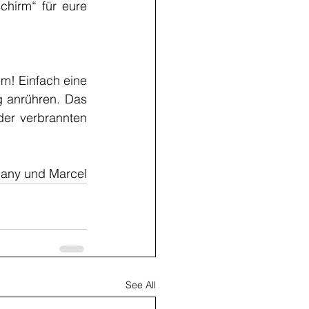
hirm“ für eure 
! Einfach eine 
 anrühren. Das 
der verbrannten 
many und Marcel
See All