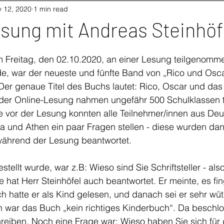
 12, 2020
1 min read
sung mit Andreas Steinhöf
m Freitag, den 02.10.2020, an einer Lesung teilgenomm
e, war der neueste und fünfte Band von „Rico und Osca
Der genaue Titel des Buchs lautet: Rico, Oscar und das
 der Online-Lesung nahmen ungefähr 500 Schulklassen t
 vor der Lesung konnten alle Teilnehmer/innen aus Deu
na und Athen ein paar Fragen stellen - diese wurden da
ährend der Lesung beantwortet. 
estellt wurde, war z.B: Wieso sind Sie Schriftsteller - also
hat Herr Steinhöfel auch beantwortet. Er meinte, es fin
h hatte er als Kind gelesen, und danach sei er sehr w
war das Buch „kein richtiges Kinderbuch“. Da beschloss
reiben. Noch eine Frage war: Wieso haben Sie sich für 