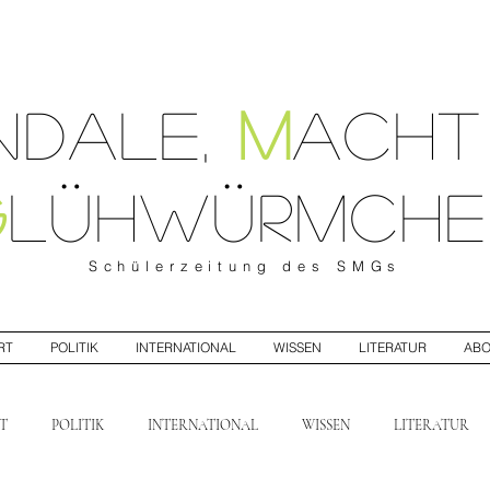
ndale
,
M
ach
G
lühwürmche
Schülerzeitung
des SMGs
RT
POLITIK
INTERNATIONAL
WISSEN
LITERATUR
AB
T
POLITIK
INTERNATIONAL
WISSEN
LITERATUR