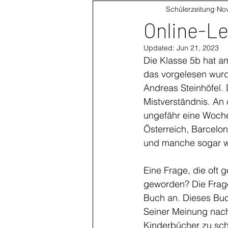
Schülerzeitung
Nov
Online-Le
Updated:
Jun 21, 2023
Die Klasse 5b hat a
das vorgelesen wurd
Andreas Steinhöfel. 
Mistverständnis. An
ungefähr eine Woche
Österreich, Barcelo
und manche sogar w
Eine Frage, die oft g
geworden? Die Frage 
Buch an. Dieses Buc
Seiner Meinung nach 
Kinderbücher zu sch