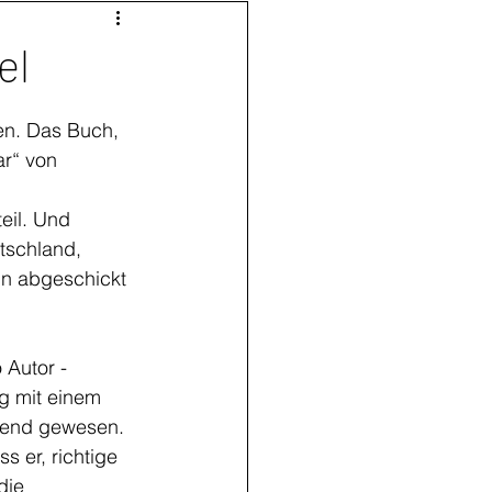
el
en. Das Buch, 
r“ von 
 
eil. Und 
tschland, 
nn abgeschickt 
 Autor - 
g mit einem 
ütend gewesen. 
 er, richtige 
die 