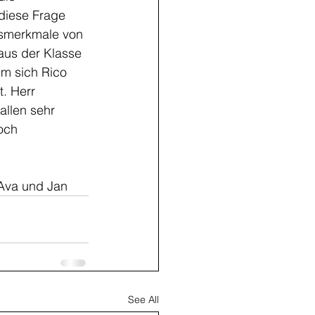
diese Frage 
tsmerkmale von 
aus der Klasse 
em sich Rico 
. Herr 
allen sehr 
och 
, Ava und Jan
See All