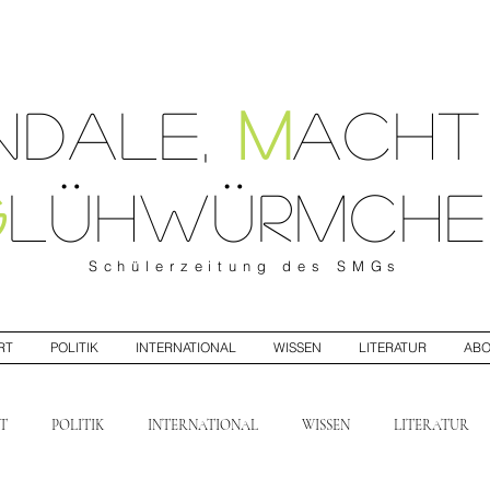
ndale
,
M
ach
G
lühwürmche
Schülerzeitung
des SMGs
RT
POLITIK
INTERNATIONAL
WISSEN
LITERATUR
AB
T
POLITIK
INTERNATIONAL
WISSEN
LITERATUR