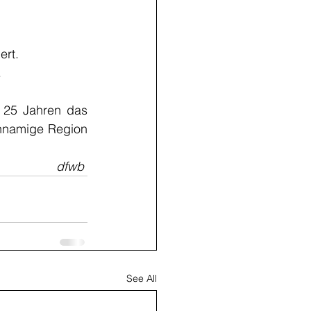
ert.
.
 25 Jahren das 
hnamige Region 
dfwb
See All