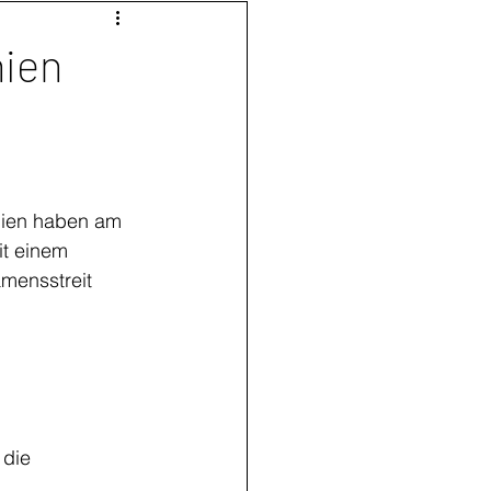
nien
ien haben am 
t einem 
mensstreit 
die  