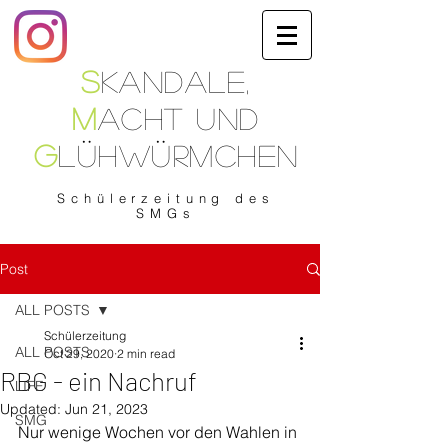
S
kandale
,
M
acht
und
G
lühwürmchen
Schülerzeitung
des
SMGs
Post
ALL POSTS
Schülerzeitung
ALL POSTS
Oct 29, 2020
2 min read
RBG - ein Nachruf
LIFE
Updated:
Jun 21, 2023
SMG
Nur wenige Wochen vor den Wahlen in 