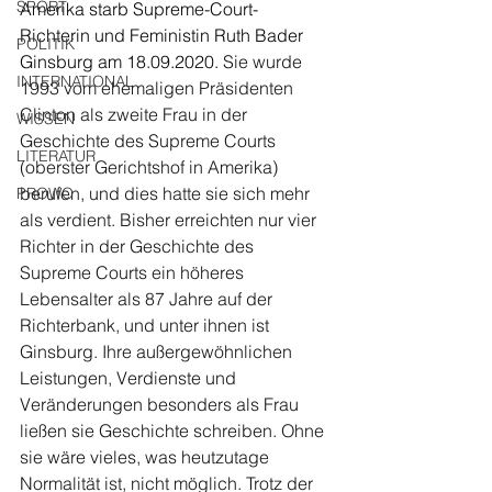
SPORT
Amerika starb Supreme-Court-
Richterin und Feministin Ruth Bader 
POLITIK
Ginsburg am 18.09.2020. 
Sie wurde 
INTERNATIONAL
1993 vom ehemaligen Präsidenten 
Clinton als zweite Frau in der 
WISSEN
Geschichte des Supreme Courts 
LITERATUR
(oberster Gerichtshof in Amerika) 
berufen, und dies hatte sie sich mehr 
PROWO
als verdient. Bisher erreichten nur vier 
Richter in der Geschichte des 
Supreme Courts ein höheres 
Lebensalter als 87 Jahre auf der 
Richterbank, und unter ihnen ist 
Ginsburg. Ihre außergewöhnlichen 
Leistungen, Verdienste und 
Veränderungen besonders als Frau 
ließen sie Geschichte schreiben. Ohne 
sie wäre vieles, was heutzutage 
Normalität ist, nicht möglich. Trotz der 