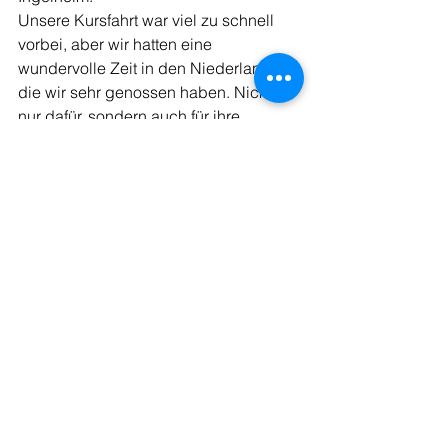
Unsere Kursfahrt war viel zu schnell 
vorbei, aber wir hatten eine 
wundervolle Zeit in den Niederlanden, 
die wir sehr genossen haben. Nicht 
nur dafür, sondern auch für ihre 
Geduld, ihre gute Laune und natürlich 
die Organisation der Fahrt möchten wir 
uns noch einmal herzlichst bei den 
begleitenden Lehrkräften bedanken, 
denn sie haben uns diese tolle 
Erfahrung ermöglicht, die uns auch als 
Gruppe noch einmal näher 
zusammengebracht hat.