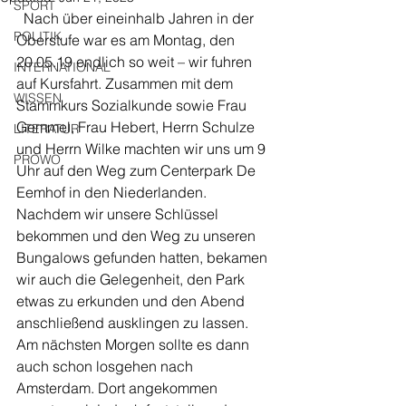
SPORT
  Nach über eineinhalb Jahren in der 
POLITIK
Oberstufe war es am Montag, den 
20.05.19 endlich so weit – wir fuhren 
INTERNATIONAL
auf Kursfahrt. Zusammen mit dem 
WISSEN
Stammkurs Sozialkunde sowie Frau 
Gemmel, Frau Hebert, Herrn Schulze 
LITERATUR
und Herrn Wilke machten wir uns um 9 
PROWO
Uhr auf den Weg zum Centerpark De 
Eemhof in den Niederlanden. 
Nachdem wir unsere Schlüssel 
bekommen und den Weg zu unseren 
Bungalows gefunden hatten, bekamen 
wir auch die Gelegenheit, den Park 
etwas zu erkunden und den Abend 
anschließend ausklingen zu lassen.
Am nächsten Morgen sollte es dann 
auch schon losgehen nach 
Amsterdam. Dort angekommen 