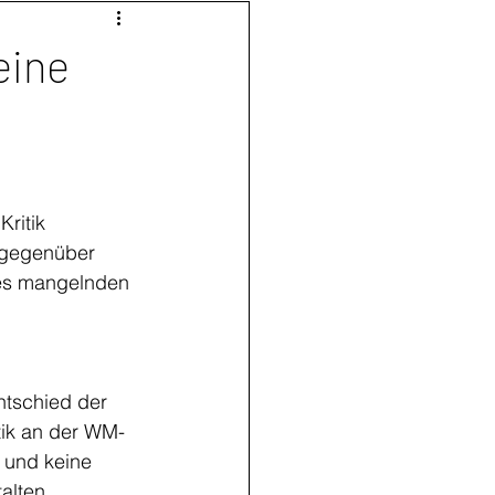
eine
ritik 
 gegenüber 
es mangelnden 
 
ntschied der 
tik an der WM-
 und keine 
alten. 