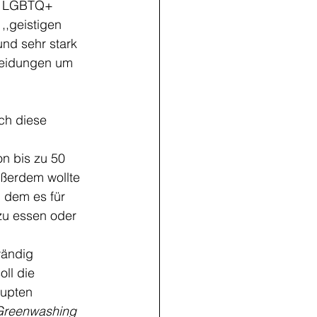
er LGBTQ+ 
,,geistigen 
nd sehr stark 
heidungen um 
n bis zu 50 
ßerdem wollte 
 dem es für 
zu essen oder 
wändig 
ll die 
aupten 
Greenwashing 