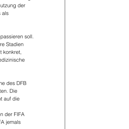
utzung der 
 als 
passieren soll. 
re Stadien 
t konkret, 
edizinische 
hme des DFB 
en. Die 
 auf die 
 
n der FIFA 
FA jemals 