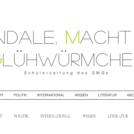
ndale
,
M
ach
G
lühwürmche
Schülerzeitung
des SMGs
RT
POLITIK
INTERNATIONAL
WISSEN
LITERATUR
AB
T
POLITIK
INTERNATIONAL
WISSEN
LITERATUR