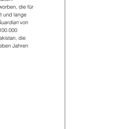
orben, die für 
t und lange 
uardian
 von 
100.000 
kistan, die 
ieben Jahren 