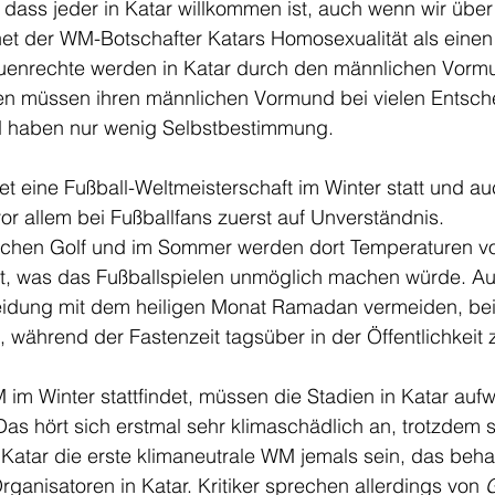
, dass jeder in Katar willkommen ist, auch wenn wir üb
et der WM-Botschafter Katars Homosexualität als einen 
enrechte werden in Katar durch den männlichen Vormu
en müssen ihren männlichen Vormund bei vielen Entsc
d haben nur wenig Selbstbestimmung. 
or allem bei Fußballfans zuerst auf Unverständnis. 
ischen Golf und im Sommer werden dort Temperaturen vo
ht, was das Fußballspielen unmöglich machen würde. Au
idung mit dem heiligen Monat Ramadan vermeiden, bei
, während der Fastenzeit tagsüber in der Öffentlichkeit 
im Winter stattfindet, müssen die Stadien in Katar auf
Das hört sich erstmal sehr klimaschädlich an, trotzdem so
 Katar die erste klimaneutrale WM jemals sein, das beh
anisatoren in Katar. Kritiker sprechen allerdings von 