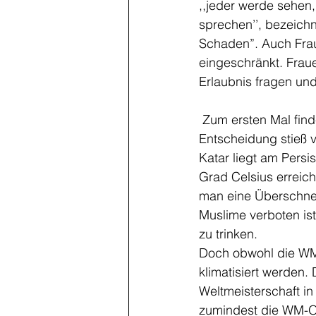
,,jeder werde sehen
sprechen’’, bezeichn
Schaden”. Auch Frau
eingeschränkt. Frau
Erlaubnis fragen un
 Zum ersten Mal findet eine Fußball-Weltmeisterschaft im Winter statt und auch diese 
Entscheidung stieß v
Katar liegt am Pers
Grad Celsius erreic
man eine Überschne
Muslime verboten ist
zu trinken. 
Doch obwohl die WM 
klimatisiert werden. 
Weltmeisterschaft in
zumindest die WM-Org