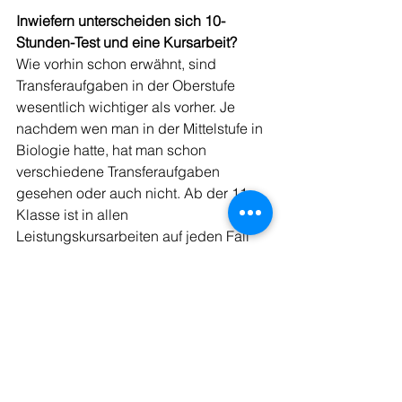
Inwiefern unterscheiden sich 10-
Stunden-Test und eine Kursarbeit?
Wie vorhin schon erwähnt, sind 
Transferaufgaben in der Oberstufe 
wesentlich wichtiger als vorher. Je 
nachdem wen man in der Mittelstufe in 
Biologie hatte, hat man schon 
verschiedene Transferaufgaben 
gesehen oder auch nicht. Ab der 11. 
Klasse ist in allen 
Leistungskursarbeiten auf jeden Fall 
eine solche Aufgabe enthalten, die 
dann auch schwerer bepunktet wird. 
Alle anderen Aufgaben sind dann 
natürlich auch noch wesentlich 
komplexer im Vergleich zur Mittelstufe, 
aber das ist in allen Leistungskursen 
und nicht nur in Biologie so. Allgemein 