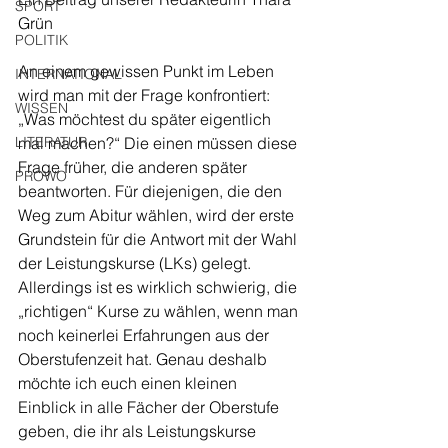
SPORT
Grün
POLITIK
An einem gewissen Punkt im Leben 
INTERNATIONAL
wird man mit der Frage konfrontiert: 
WISSEN
„Was möchtest du später eigentlich 
LITERATUR
mal machen?“ Die einen müssen diese 
Frage früher, die anderen später 
PROWO
beantworten. Für diejenigen, die den 
Weg zum Abitur wählen, wird der erste 
Grundstein für die Antwort mit der Wahl 
der Leistungskurse (LKs) gelegt. 
Allerdings ist es wirklich schwierig, die 
„richtigen“ Kurse zu wählen, wenn man 
noch keinerlei Erfahrungen aus der 
Oberstufenzeit hat. Genau deshalb 
möchte ich euch einen kleinen 
Einblick in alle Fächer der Oberstufe 
geben, die ihr als Leistungskurse 