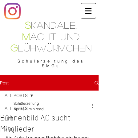
S
kandale
,
M
acht
und
G
lühwürmchen
Schülerzeitung
des
SMGs
Post
ALL POSTS
Schülerzeitung
ALL POSTS
Apr 16
1 min read
Bühnenbild AG sucht
LIFE
Mitglieder
SMG
Ein Aufruf unserer Redakteurin Hanna 