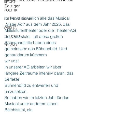
SPORT
Salziger
POLITIK
Ihr kennt sicherlich alle das Musical 
INTERNATIONAL
„Sister Act“ aus dem Jahr 2025, das
WISSEN
Mittelstufentheater oder die Theater-AG 
LITERATUR
der Oberstufe – all diese großen
Bühnenauftritte haben eines 
PROWO
gemeinsam: das Bühnenbild. Und 
genau darum kümmern
wir uns!
In unserer AG arbeiten wir über 
längere Zeiträume intensiv daran, das 
perfekte
Bühnenbild zu entwerfen und 
umzusetzen.
So haben wir im letzten Jahr für das 
Musical unter anderem einen 
Beichtstuhl, ein